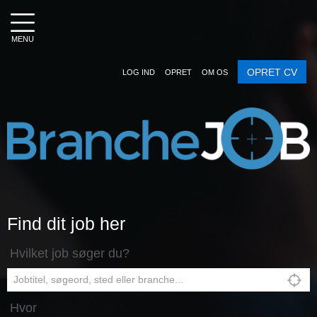
MENU
OPRET CV
LOG IND
OPRET
OM OS
Find dit job her
Hvilket job søger du?
Hvor