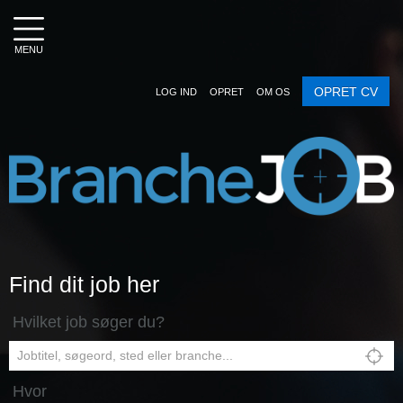
MENU
OPRET CV
LOG IND
OPRET
OM OS
Find dit job her
Hvilket job søger du?
Hvor