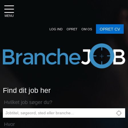
MENU
OPRET CV
LOG IND
OPRET
OM OS
Find dit job her
Hvilket job søger du?
Hvor