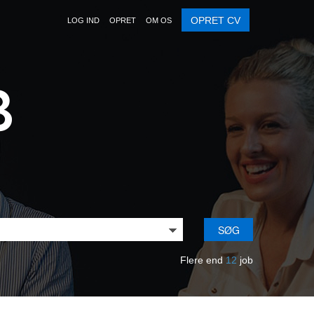
OPRET CV
LOG IND
OPRET
OM OS
SØG
Flere end
12
job