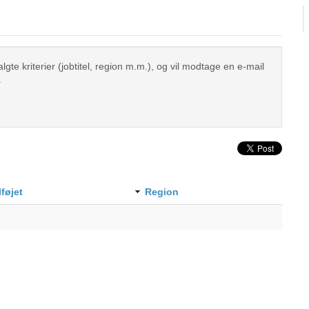
te kriterier (jobtitel, region m.m.), og vil modtage en e-mail
.
lføjet
Region