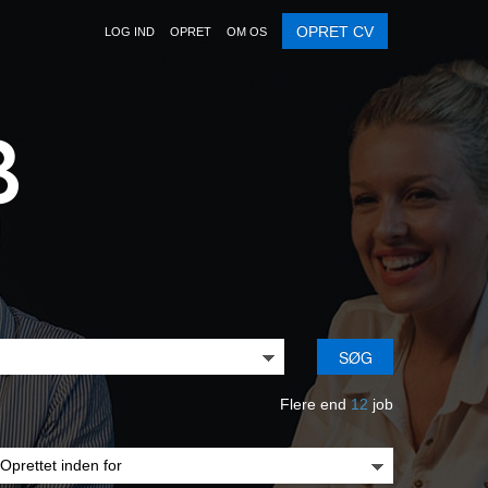
OPRET CV
LOG IND
OPRET
OM OS
SØG
Flere end
12
job