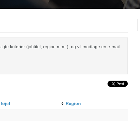
te kriterier (jobtitel, region m.m.), og vil modtage en e-mail
.
lføjet
Region