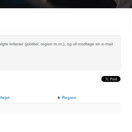
te kriterier (jobtitel, region m.m.), og vil modtage en e-mail
.
lføjet
Region