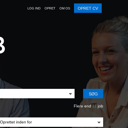
OPRET CV
LOG IND
OPRET
OM OS
SØG
Flere end
11
job