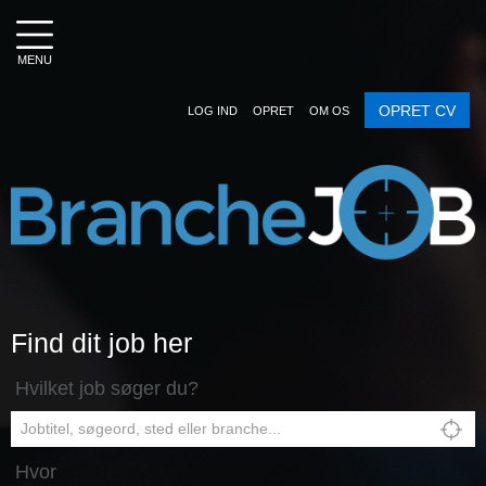
MENU
OPRET CV
LOG IND
OPRET
OM OS
Find dit job her
Hvilket job søger du?
Hvor