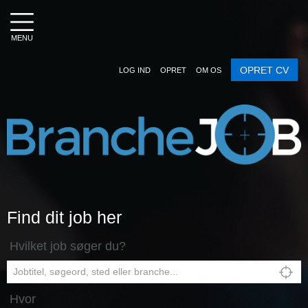
MENU
OPRET CV
LOG IND
OPRET
OM OS
Find dit job her
Hvilket job søger du?
Hvor