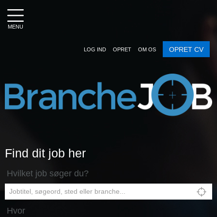
MENU
OPRET CV
LOG IND
OPRET
OM OS
Find dit job her
Hvilket job søger du?
Hvor