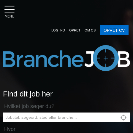
MENU
OPRET CV
LOG IND
OPRET
OM OS
Find dit job her
Hvilket job søger du?
Hvor