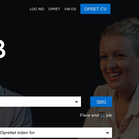
OPRET CV
LOG IND
OPRET
OM OS
SØG
Flere end
11
job