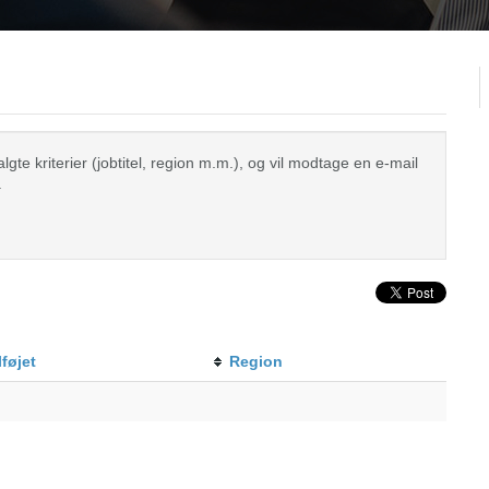
te kriterier (jobtitel, region m.m.), og vil modtage en e-mail
.
lføjet
Region