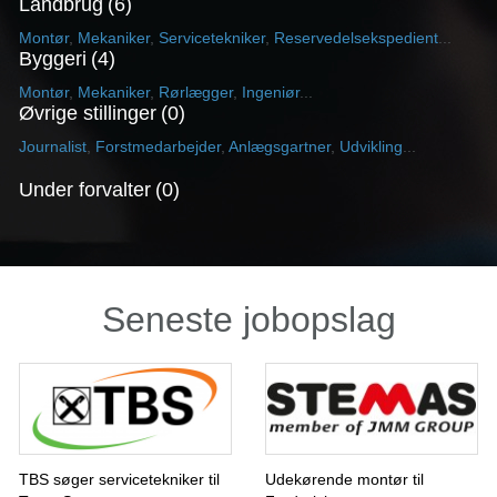
Landbrug
6
Montør
,
Mekaniker
,
Servicetekniker
,
Reservedelsekspedient
...
Byggeri
4
Montør
,
Mekaniker
,
Rørlægger
,
Ingeniør
...
Øvrige stillinger
0
Journalist
,
Forstmedarbejder
,
Anlægsgartner
,
Udvikling
...
Under forvalter
0
Seneste jobopslag
TBS søger servicetekniker til
Udekørende montør til