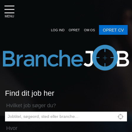
MENU
OPRET CV
LOG IND
OPRET
OM OS
Find dit job her
Hvilket job søger du?
Hvor