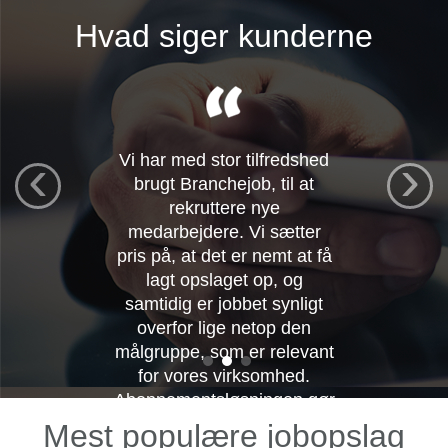
Hvad siger kunderne
‹
›
Vi har med stor tilfredshed
brugt Branchejob, til at
rekruttere nye
medarbejdere. Vi sætter
pris på, at det er nemt at få
lagt opslaget op, og
samtidig er jobbet synligt
overfor lige netop den
målgruppe, som er relevant
for vores virksomhed.
Abonnementsløsningen gør
det nemt og enkelt for os at
Mest populære jobopslag