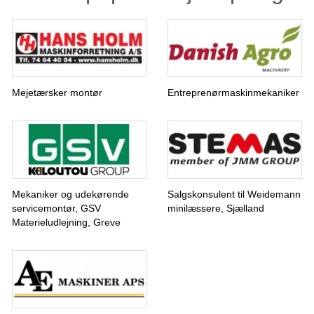
holde styr på alle de
jobopslag, der måtte
komme i løbet af året.
Derfor kan jeg varmt
anbefale Branchejob til
andre virksomheder.
Mejetærsker montør
Entreprenørmaskinmekaniker
Alice Bøcker | Hjallerup
Maskinforretning A/S
Mekaniker og udekørende
Salgskonsulent til Weidemann
servicemontør, GSV
minilæssere, Sjælland
Materieludlejning, Greve