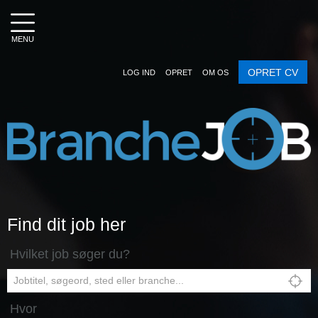
MENU
OPRET CV
LOG IND
OPRET
OM OS
Find dit job her
Hvilket job søger du?
Hvor