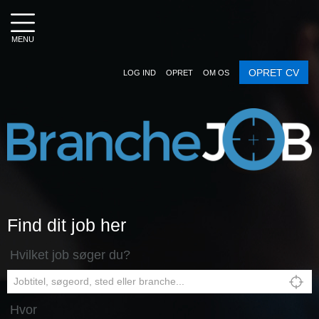
MENU
OPRET CV
LOG IND
OPRET
OM OS
Find dit job her
Hvilket job søger du?
Hvor