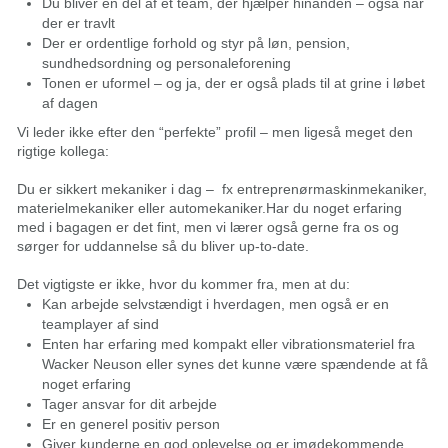
Du bliver en del af et team, der hjælper hinanden – også når
der er travlt
Der er ordentlige forhold og styr på løn, pension,
sundhedsordning og personaleforening
Tonen er uformel – og ja, der er også plads til at grine i løbet
af dagen
Vi leder ikke efter den “perfekte” profil – men ligeså meget den
rigtige kollega:
Du er sikkert mekaniker i dag – fx entreprenørmaskinmekaniker,
materielmekaniker eller automekaniker.Har du noget erfaring
med i bagagen er det fint, men vi lærer også gerne fra os og
sørger for uddannelse så du bliver up-to-date.
Det vigtigste er ikke, hvor du kommer fra, men at du:
Kan arbejde selvstændigt i hverdagen, men også er en
teamplayer af sind
Enten har erfaring med kompakt eller vibrationsmateriel fra
Wacker Neuson eller synes det kunne være spændende at få
noget erfaring
Tager ansvar for dit arbejde
Er en generel positiv person
Giver kunderne en god oplevelse og er imødekommende