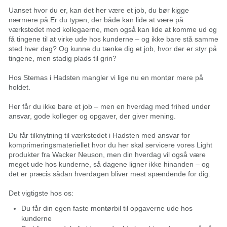
Uanset hvor du er, kan det her være et job, du bør kigge
nærmere på.Er du typen, der både kan lide at være på
værkstedet med kollegaerne, men også kan lide at komme ud og
få tingene til at virke ude hos kunderne – og ikke bare stå samme
sted hver dag? Og kunne du tænke dig et job, hvor der er styr på
tingene, men stadig plads til grin?
Hos Stemas i Hadsten mangler vi lige nu en montør mere på
holdet.
Her får du ikke bare et job – men en hverdag med frihed under
ansvar, gode kolleger og opgaver, der giver mening.
Du får tilknytning til værkstedet i Hadsten med ansvar for
komprimeringsmateriellet hvor du her skal servicere vores Light
produkter fra Wacker Neuson, men din hverdag vil også være
meget ude hos kunderne, så dagene ligner ikke hinanden – og
det er præcis sådan hverdagen bliver mest spændende for dig.
Det vigtigste hos os:
Du får din egen faste montørbil til opgaverne ude hos
kunderne