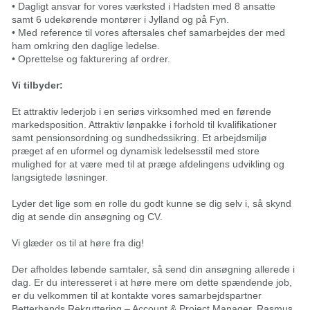
• Dagligt ansvar for vores værksted i Hadsten med 8 ansatte
samt 6 udekørende montører i Jylland og på Fyn.
• Med reference til vores aftersales chef samarbejdes der med
ham omkring den daglige ledelse.
• Oprettelse og fakturering af ordrer.
Vi tilbyder:
Et attraktiv lederjob i en seriøs virksomhed med en førende
markedsposition. Attraktiv lønpakke i forhold til kvalifikationer
samt pensionsordning og sundhedssikring. Et arbejdsmiljø
præget af en uformel og dynamisk ledelsesstil med store
mulighed for at være med til at præge afdelingens udvikling og
langsigtede løsninger.
Lyder det lige som en rolle du godt kunne se dig selv i, så skynd
dig at sende din ansøgning og CV.
Vi glæder os til at høre fra dig!
Der afholdes løbende samtaler, så send din ansøgning allerede i
dag. Er du interesseret i at høre mere om dette spændende job,
er du velkommen til at kontakte vores samarbejdspartner
Betterhands Rekruttering – Account & Project Manager, Rasmus