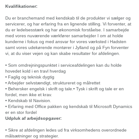
Kvalifikationer:
Du er branchemand med kendskab til de produkter vi sælger og
servicerer, og har erfaring fra en lignende stilling. Vi forventer, at
du er ledelsesstærk og har økonomisk forståelse. I samarbejde
med vores nuværende værkfører samarbejder I om at holde
kunderne i fokus og med ansvar for vores værksted i Hadsten
samt vores udekørende montører i Jylland og på Fyn forventer
vi, at du viser vejen og kan skabe resultater for afdelingen.
• Som omdrejningspunktet i serviceafdelingen kan du holde
hovedet kold i en travl hverdag
• Faglig og teknisk dygtig
• Arbejder selvstændigt, struktureret og målrettet
• Behersker engelsk i skrift og tale.• Tysk i skrift og tale er en
fordel, men ikke et krav.
• Kendskab til Navision.
• Erfaring med Office pakken og kendskab til Microsoft Dynamics
er en stor fordel
Udpluk af arbejdsopgaver:
• Sikre at afdelingen ledes ud fra virksomhedens overordnede
målsætninger og strategier.