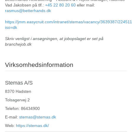
Vad Jakobsen på tlf.:
+45 22 80 20 60
eller mail:
rasmus@betterhands.dk
https://jmm.easycruit.com/intranet/stemas/vacancy/3639387/22451
iso=dk
Skriv venligst i ansøgningen, at jobopslaget er set på
branchejob.dk
Virksomhedsinformation
Stemas A/S
8370 Hadsten
Tolsagervej 2
Telefon: 86434900
E-mail:
stemas@stemas.dk
Web:
https://stemas.dk/