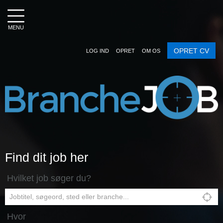
MENU
OPRET CV
LOG IND
OPRET
OM OS
Find dit job her
Hvilket job søger du?
Hvor