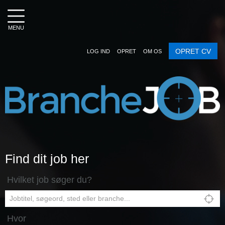
MENU
OPRET CV
LOG IND
OPRET
OM OS
Find dit job her
Hvilket job søger du?
Hvor