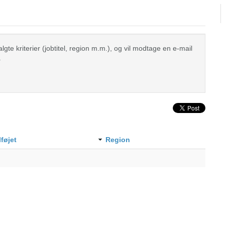
te kriterier (jobtitel, region m.m.), og vil modtage en e-mail
.
lføjet
Region