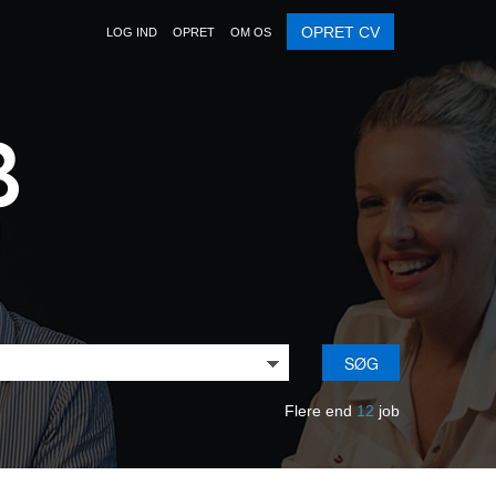
OPRET CV
LOG IND
OPRET
OM OS
SØG
Flere end
12
job