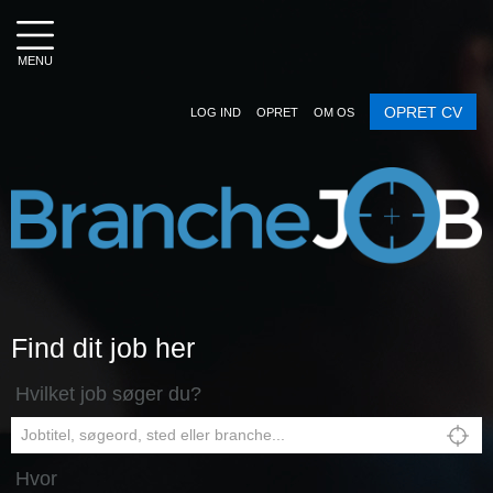
MENU
OPRET CV
LOG IND
OPRET
OM OS
Find dit job her
Hvilket job søger du?
Hvor