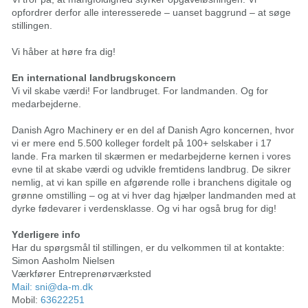
opfordrer derfor alle interesserede – uanset baggrund – at søge
stillingen.
Vi håber at høre fra dig!
En international landbrugskoncern
Vi vil skabe værdi! For landbruget. For landmanden. Og for
medarbejderne.
Danish Agro Machinery er en del af Danish Agro koncernen, hvor
vi er mere end 5.500 kolleger fordelt på 100+ selskaber i 17
lande. Fra marken til skærmen er medarbejderne kernen i vores
evne til at skabe værdi og udvikle fremtidens landbrug. De sikrer
nemlig, at vi kan spille en afgørende rolle i branchens digitale og
grønne omstilling – og at vi hver dag hjælper landmanden med at
dyrke fødevarer i verdensklasse. Og vi har også brug for dig!
Yderligere info
Har du spørgsmål til stillingen, er du velkommen til at kontakte:
Simon Aasholm Nielsen
Værkfører Entreprenørværksted
Mail:
sni@da-m.dk
Mobil:
63622251