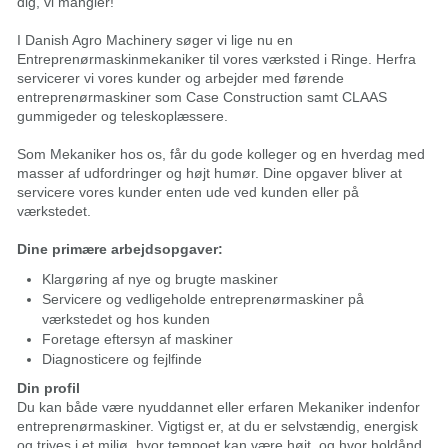
dig, vi mangler!
I Danish Agro Machinery søger vi lige nu en
Entreprenørmaskinmekaniker til vores værksted i Ringe. Herfra
servicerer vi vores kunder og arbejder med førende
entreprenørmaskiner som Case Construction samt CLAAS
gummigeder og teleskoplæssere.
Som Mekaniker hos os, får du gode kolleger og en hverdag med
masser af udfordringer og højt humør. Dine opgaver bliver at
servicere vores kunder enten ude ved kunden eller på
værkstedet.
Dine primære arbejdsopgaver:
Klargøring af nye og brugte maskiner
Servicere og vedligeholde entreprenørmaskiner på
værkstedet og hos kunden
Foretage eftersyn af maskiner
Diagnosticere og fejlfinde
Din profil
Du kan både være nyuddannet eller erfaren Mekaniker indenfor
entreprenørmaskiner. Vigtigst er, at du er selvstændig, energisk
og trives i et miljø, hvor tempoet kan være højt, og hvor holdånd