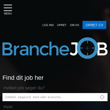
MENU
OPRET CV
LOG IND
OPRET
OM OS
Find dit job her
Hvilket job søger du?
Hvor