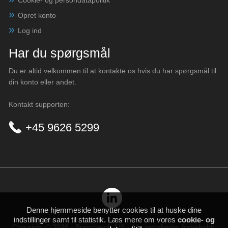
Opret konto
Log ind
Har du spørgsmål
Du er altid velkommen til at kontakte os hvis du har spørgsmål til
din konto eller andet.
Kontakt supporten:
+45 9626 5299
Denne hjemmeside benytter cookies til at huske dine
indstillinger samt til statistik. Læs mere om vores
cookie- og
Copyright © 2026 - Branchejob A/S - Alle rettigheder forbeholdt.