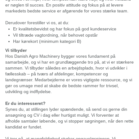
er nøglen til succes. En positiv attitude og fokus på at levere
markedets bedste service er afgørende for vores stærke team.
Derudover forestiller vi os, at du:
Er kvalitetsbevidst og har fokus på god kundeservice
Vil tiltræde vagtordning, når behovet opstår
Har kørekort (minimum kategori B)
Vi tilbyder
Hos Danish Agro Machinery bygger vores fundament på
samarbejde, og vi har en grundlæggende tro på, at vi er stærkere
sammen. Vi tilbyder således en arbejdsplads, hvor vi udvikler i
fællesskab – på tværs af afdelinger, kompetencer og
landegrænser. Medarbejderne er vores vigtigste ressource, og vi
gør os umage med at skabe de bedste rammer for trivsel,
udvikling og indflydelse.
Er du interesseret?
Synes du, at stillingen lyder spændende, så send os gerne din
ansøgning og CV i dag eller hurtigst muligt. Vi forventer at
afholde samtaler løbende, og vi stopper søgningen, når den rette
kandidat er fundet.
Vi tror på, at mangfoldighed styrker opgaveløsningen. Vi