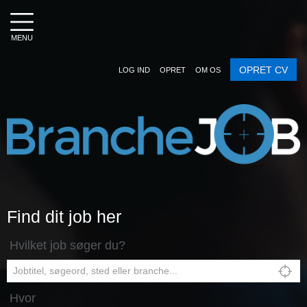
MENU
OPRET CV
LOG IND
OPRET
OM OS
Find dit job her
Hvilket job søger du?
Hvor