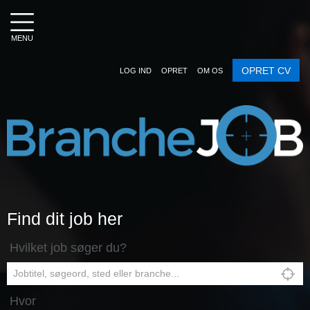
MENU
OPRET CV
LOG IND
OPRET
OM OS
Find dit job her
Hvilket job søger du?
Hvor