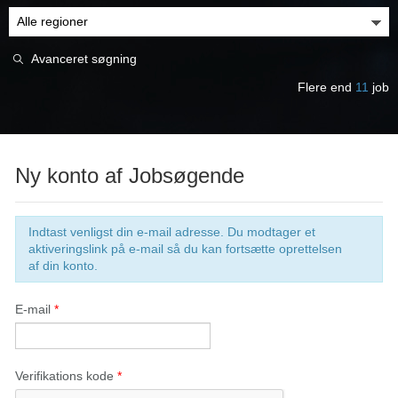
Avanceret søgning
Flere end
11
job
Ny konto af Jobsøgende
Indtast venligst din e-mail adresse. Du modtager et
aktiveringslink på e-mail så du kan fortsætte oprettelsen
af din konto.
E-mail
*
Verifikations kode
*