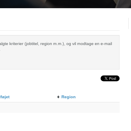
te kriterier (jobtitel, region m.m.), og vil modtage en e-mail
.
lføjet
Region