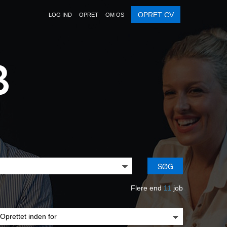
OPRET CV
LOG IND
OPRET
OM OS
SØG
Flere end
11
job