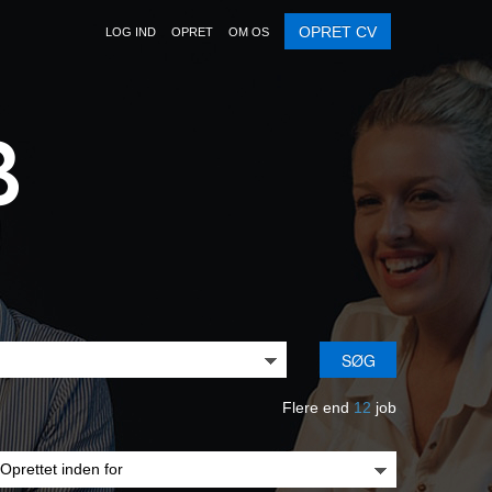
OPRET CV
LOG IND
OPRET
OM OS
SØG
Flere end
12
job