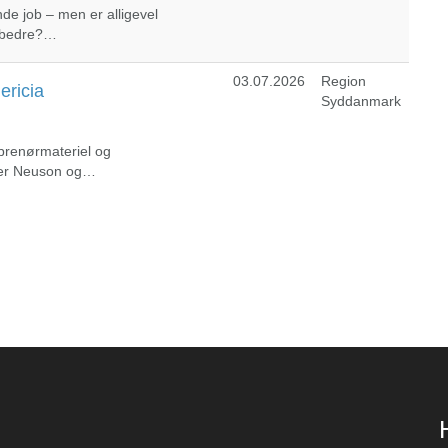
de job – men er alligevel
t bedre?…
03.07.2026
Region
ericia
Syddanmark
eprenørmateriel og
ker Neuson og…