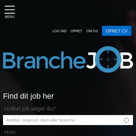
MENU
OPRET CV
LOG IND
OPRET
OM OS
Find dit job her
Hvilket job søger du?
Hvor