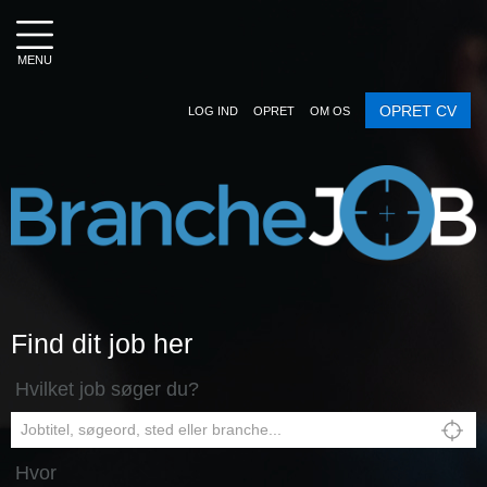
MENU
OPRET CV
LOG IND
OPRET
OM OS
Find dit job her
Hvilket job søger du?
Hvor