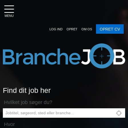
MENU
OPRET CV
LOG IND
OPRET
OM OS
Find dit job her
Hvilket job søger du?
Hvor